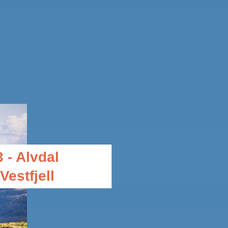
3 - Alvdal
Vestfjell