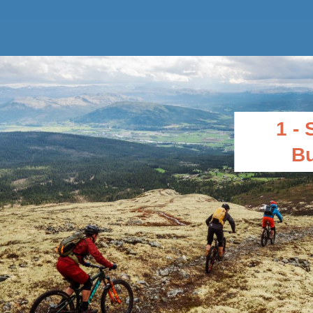
1 - 
B