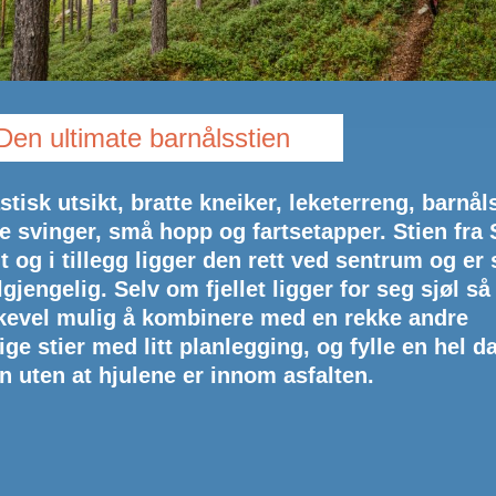
Den ultimate barnålsstien
stisk utsikt, bratte kneiker, leketerreng, barnåls
e svinger, små hopp og fartsetapper. Stien fra 
lt og i tillegg ligger den rett ved sentrum og er
ilgjengelig. Selv om fjellet ligger for seg sjøl så
ikevel mulig å kombinere med en rekke andre
ige stier med litt planlegging, og fylle en hel d
n uten at hjulene er innom asfalten.