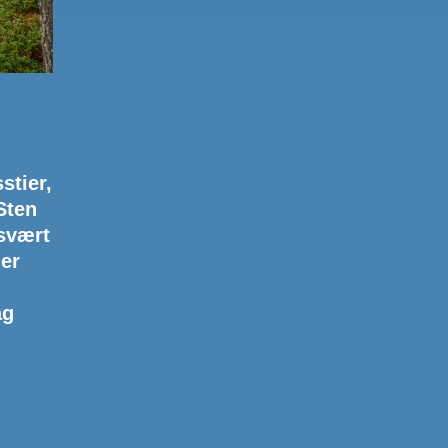
stier,
Sten
 svært
 er
ag