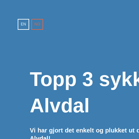
EN
NO
Topp 3 sykk
Alvdal
Vi har gjort det enkelt og plukket ut 
Alvdal!