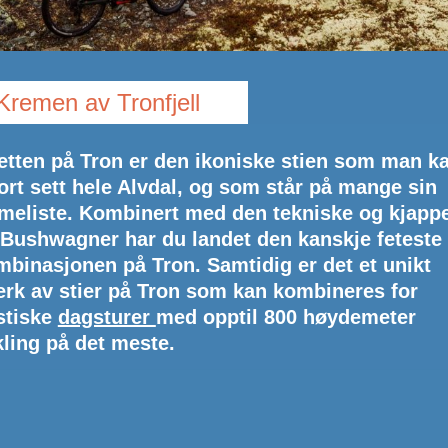
Kremen av Tronfjell
etten på Tron er den ikoniske stien som man k
tort sett hele Alvdal, og som står på mange sin
eliste. Kombinert med den tekniske og kjapp
 Bushwagner har du landet den kanskje feteste
mbinasjonen på Tron. Samtidig er det et unikt
erk av stier på Tron som kan kombineres for
stiske
dagsturer
med opptil 800 høydemeter
kling på det meste.