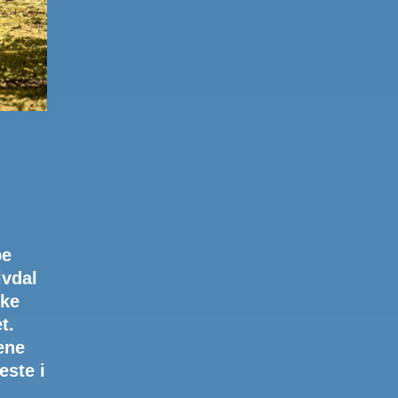
pe
lvdal
kke
t.
ene
este i