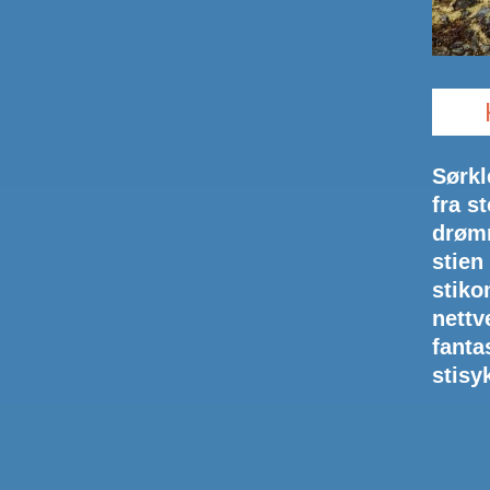
Sørkl
fra s
drømm
stien
stiko
nettv
fanta
stisy