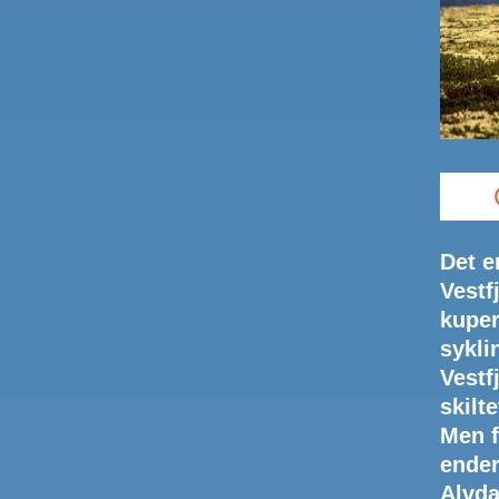
Det e
Vestf
kuper
sykli
Vestf
skilt
Men f
ender
Alvdal