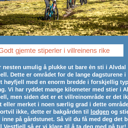
Godt gjemte stiperler i villreinens rike
r nesten umulig å plukke ut bare èn sti i Alvdal
jell. Dette er området for de lange dagsturene i
t høyfjell med en enorm bredde i forskjellig ty
ng. Vi har ryddet mange kilometer med stier i A
jell, men siden det er et villreinområde er det i
et eller merket i noen særlig grad i dette område
ortvil ikke, dette er bakgården til
lodgen
og sti
 inne på gårdstunet. Så vil du få med deg det b
 Vestfjell så er vi klare til å ta deg med på tur!