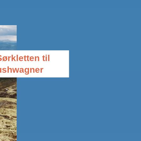
Sørkletten til
ushwagner