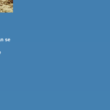
an se
e