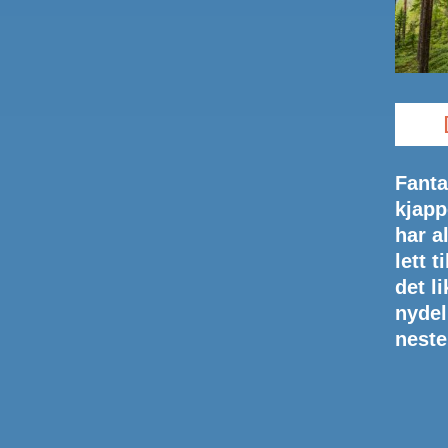
Fanta
kjapp
har a
lett t
det l
nydel
neste