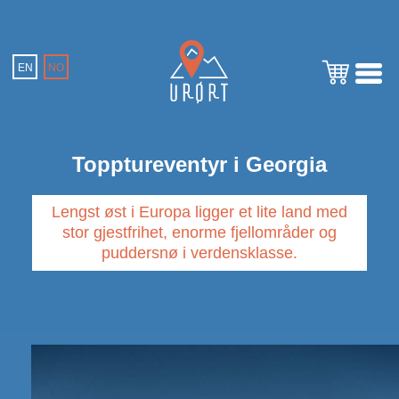
EN
NO
Topptureventyr i Georgia
Lengst øst i Europa ligger et lite land med
stor gjestfrihet, enorme fjellområder og
puddersnø i verdensklasse.