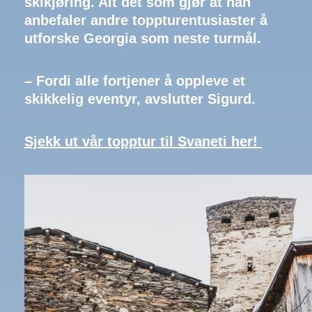
skikjøring. Alt det som gjør at han
anbefaler andre toppturentusiaster å
utforske Georgia som neste turmål.
– Fordi alle fortjener å oppleve et
skikkelig eventyr, avslutter Sigurd.
Sjekk ut vår topptur til Svaneti her!