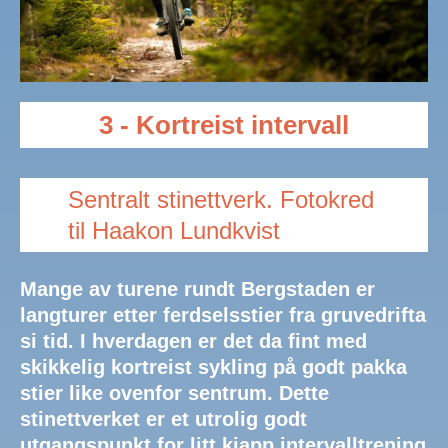
3 - Kortreist intervall
Sentralt stinettverk. Fotokred
til Haakon Lundkvist
Mange av turene rundt Bergstaden er
langturer etter ferdselsstier fra gruvedrifta
si tid. I hverdagen er det da fint med
skikkelig kortreist sykling på godt pakka
stier like ovenfor sentrum. Dette
stinettverket er et utrolig godt
utgangspunkt for litt kjapp intervalltrening