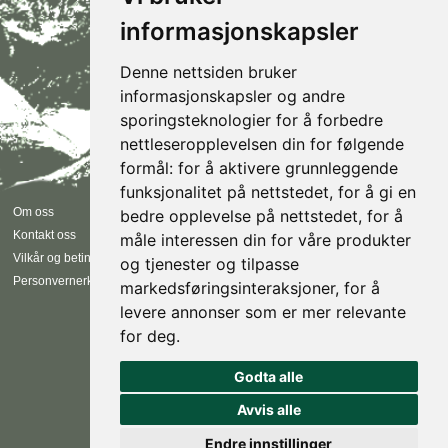
informasjonskapsler
Denne nettsiden bruker
informasjonskapsler og andre
sporingsteknologier for å forbedre
nettleseropplevelsen din for følgende
formål:
for å aktivere grunnleggende
funksjonalitet på nettstedet
,
for å gi en
Følg oss
Om oss
bedre opplevelse på nettstedet
,
for å
Kontakt oss
måle interessen din for våre produkter
Instagram
Vilkår og betingelser
og tjenester og tilpasse
Facebook
Personvernerklæring
markedsføringsinteraksjoner
,
for å
EN
NO
levere annonser som er mer relevante
for deg
.
Godta alle
Avvis alle
All Rights Reserved,
Urørt AS 2018
Design: Form til fjells
Utvikling: Creatur Media
Endre innstillinger