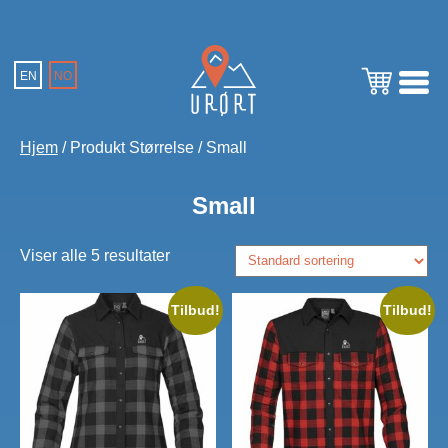
EN
NO
Hjem
/ Produkt Størrelse / Small
Small
Viser alle 5 resultater
Tilbud!
Tilbud!