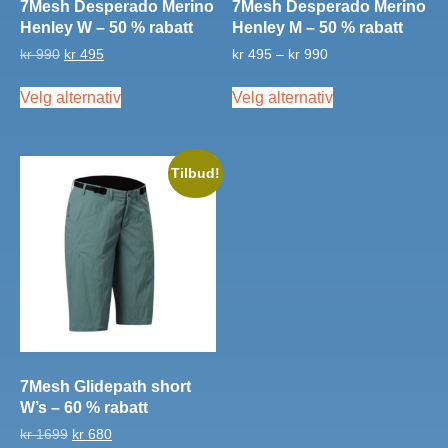
7Mesh Desperado Merino
7Mesh Desperado Merino
Henley W – 50 % rabatt
Henley M – 50 % rabatt
Opprinnelig
Nåværende
Prisområde:
kr
990
kr
495
kr
495
–
kr
990
pris
pris
kr 495
Dette
Dette
var:
er:
til
Velg alternativ
Velg alternativ
produktet
produktet
kr 990.
kr 495.
kr 990
har
har
flere
flere
varianter.
varianter.
Tilbud!
Alternativene
Alternativene
kan
kan
velges
velges
på
på
produktsiden
produktsiden
7Mesh Glidepath short
W’s – 60 % rabatt
Opprinnelig
Nåværende
kr
1699
kr
680