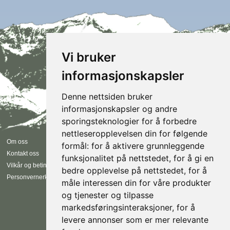
Vi bruker
informasjonskapsler
Denne nettsiden bruker
informasjonskapsler og andre
sporingsteknologier for å forbedre
nettleseropplevelsen din for følgende
Følg oss
Om oss
formål:
for å aktivere grunnleggende
Kontakt oss
funksjonalitet på nettstedet
,
for å gi en
Instagram
Vilkår og betingelser
bedre opplevelse på nettstedet
,
for å
Facebook
Personvernerklæring
måle interessen din for våre produkter
EN
NO
og tjenester og tilpasse
markedsføringsinteraksjoner
,
for å
levere annonser som er mer relevante