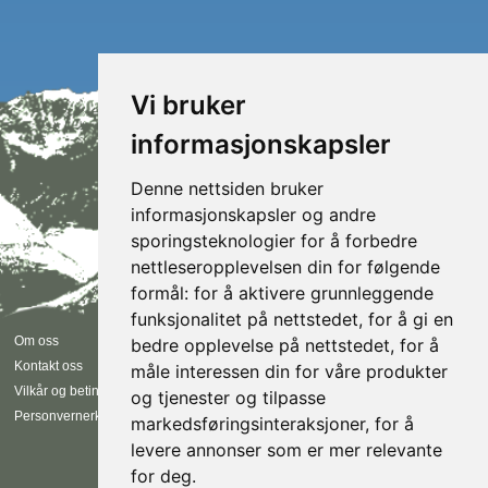
Vi bruker
informasjonskapsler
Denne nettsiden bruker
informasjonskapsler og andre
sporingsteknologier for å forbedre
nettleseropplevelsen din for følgende
formål:
for å aktivere grunnleggende
funksjonalitet på nettstedet
,
for å gi en
Følg oss
Om oss
bedre opplevelse på nettstedet
,
for å
Kontakt oss
måle interessen din for våre produkter
Instagram
Vilkår og betingelser
og tjenester og tilpasse
Facebook
Personvernerklæring
markedsføringsinteraksjoner
,
for å
EN
NO
levere annonser som er mer relevante
for deg
.