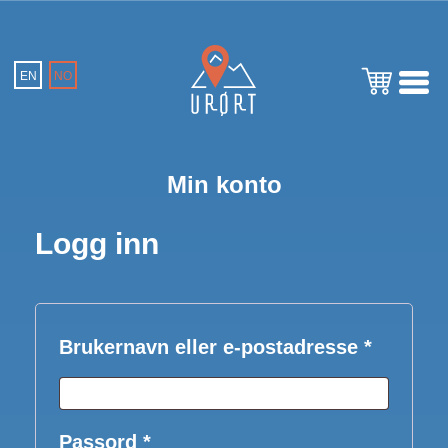
EN
NO
Min konto
Logg inn
Påkrevd
Brukernavn eller e-postadresse
*
Påkrevd
Passord
*