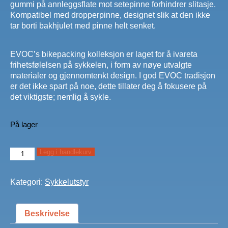
gummi på annleggsflate mot setepinne forhindrer slitasje.
Kompatibel med dropperpinne, designet slik at den ikke
tar borti bakhjulet med pinne helt senket.
EVOC’s bikepacking kolleksjon er laget for å ivareta
frihetsfølelsen på sykkelen, i form av nøye utvalgte
materialer og gjennomtenkt design. I god EVOC tradisjon
er det ikke spart på noe, dette tillater deg å fokusere på
det viktigste; nemlig å sykle.
På lager
EVOC
Legg i handlekurv
Seat
Pack
Kategori:
Sykkelutstyr
Boa
L
-
Beskrivelse
40
%