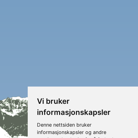
varianter.
Alternativene
kan
velges
på
produktsiden
Vi bruker
informasjonskapsler
Denne nettsiden bruker
informasjonskapsler og andre