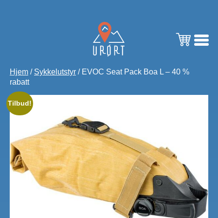
Hjem
/
Sykkelutstyr
/ EVOC Seat Pack Boa L – 40 %
rabatt
Tilbud!